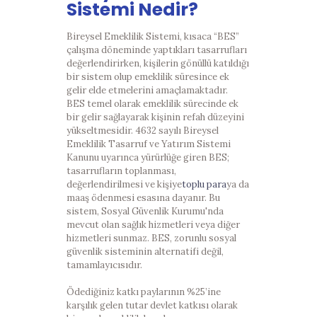
Sistemi Nedir?
Bireysel Emeklilik Sistemi, kısaca “BES”
çalışma döneminde yaptıkları tasarrufları
değerlendirirken, kişilerin gönüllü katıldığı
bir sistem olup emeklilik süresince ek
gelir elde etmelerini amaçlamaktadır.
BES temel olarak emeklilik sürecinde ek
bir gelir sağlayarak kişinin refah düzeyini
yükseltmesidir. 4632 sayılı Bireysel
Emeklilik Tasarruf ve Yatırım Sistemi
Kanunu uyarınca yürürlüğe giren BES;
tasarrufların toplanması,
değerlendirilmesi ve kişiye
toplu para
ya da
maaş ödenmesi esasına dayanır. Bu
sistem, Sosyal Güvenlik Kurumu'nda
mevcut olan sağlık hizmetleri veya diğer
hizmetleri sunmaz. BES, zorunlu sosyal
güvenlik sisteminin alternatifi değil,
tamamlayıcısıdır.
Ödediğiniz katkı paylarının %25’ine
karşılık gelen tutar devlet katkısı olarak