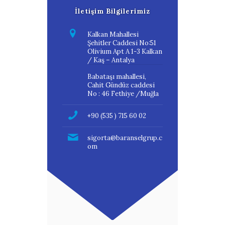
İletişim Bilgilerimiz
Kalkan Mahallesi
Şehitler Caddesi No:51
Olivium Apt A 1-3 Kalkan
/ Kaş – Antalya
Babataşı mahallesi,
Cahit Gündüz caddesi
No : 46 Fethiye /Muğla
+90 (535 ) 715 60 02
sigorta@baranselgrup.c
om